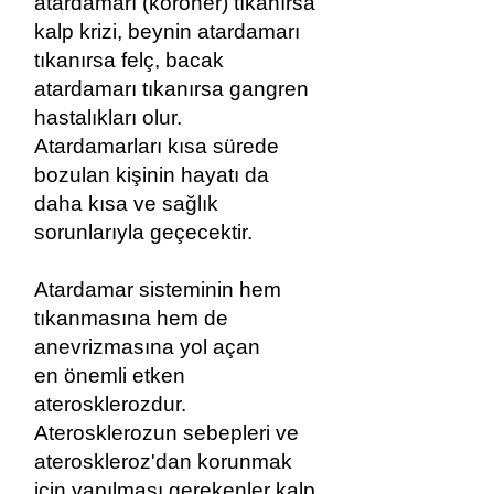
atardamarı (koroner) tıkanırsa
kalp krizi, beynin atardamarı
tıkanırsa felç, bacak
atardamarı tıkanırsa gangren
hastalıkları olur.
Atardamarları kısa sürede
bozulan kişinin hayatı da
daha kısa ve sağlık
sorunlarıyla geçecektir.
Atardamar sisteminin hem
tıkanmasına hem de
anevrizmasına yol açan
en önemli etken
aterosklerozdur.
Aterosklerozun sebepleri ve
ateroskleroz'dan korunmak
için yapılması gerekenler
kalp