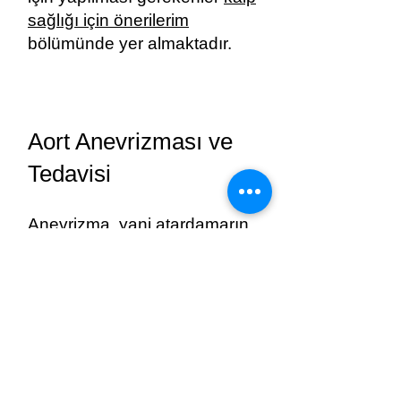
sağlığı için önerilerim
bölümünde yer almaktadır.
Aort Anevrizması ve
Tedavisi
Anevrizma, yani atardamarın
çapının genişlemesi veya
balonlaşması hastalığı da
yine aterosklerozda, bağ
dokusu hastalıklarında veya
doğuştan olabilir. Yüksek
tansiyon anevrizmayı zaman
içinde büyütür. Kalpten