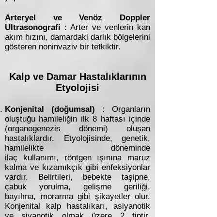
Arteryel ve Venöz Doppler
Ultrasonografi
: Arter ve venlerin kan
akım hızını, damardaki darlık bölgelerini
gösteren noninvaziv bir tetkiktir.
Kalp ve Damar Hastalıklarının
Etyolojisi
Konjenital (doğumsal)
: Organların
oluştuğu hamileliğin ilk 8 haftası içinde
(organogenezis dönemi) oluşan
hastalıklardır. Etyolojisinde, genetik,
hamilelikte döneminde
ilaç kullanımı, röntgen ışınına maruz
kalma ve kızamıkçık gibi enfeksiyonlar
vardır. Belirtileri, bebekte taşipne,
çabuk yorulma, gelişme geriliği,
bayılma, morarma gibi şikayetler olur.
Konjenital kalp hastalıkarı, asiyanotik
ve siyanotik olmak üzere 2 tiptir.