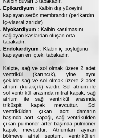
Kalbin duvarı 3 tabakadır.
Epikardiyum
: Kalbin dış yüzeyini
kaplayan seröz membrandır (perikardın
iç-viseral zarıdır)
Myokardiyum
: Kalbin kasılmasını
sağlayan kaslardan oluşan orta
tabakadır.
Endokardiyum
: Klabin iç boşluğunu
kaplayan en içteki tabakadır.
Kalpte, sağ ve sol olmak üzere 2 adet
ventrikül (karıncık), yine aynı
şekilde sağ ve sol olmak üzere 2 adet
atrium (kulakçık) vardır. Sol atrium ile
sol ventrikül arasında mitral kapak, sağ
atrium ile sağ ventrikül arasında
triküspit kapak mevcuttur. Sol
ventrikülden çıkan aort damarın
başında aort kapağı, sağ ventrikülden
çıkan pulmoner arter başında pulmoner
kapak mevcuttur. Atriumları ayıran
bölmeye atrial septum, ventrikülleri