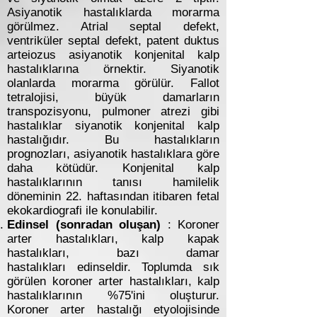
Asiyanotik hastalıklarda morarma
görülmez. Atrial septal defekt,
ventriküler septal defekt, patent duktus
arteiozus asiyanotik konjenital kalp
hastalıklarına örnektir. Siyanotik
olanlarda morarma görülür. Fallot
tetralojisi, büyük damarların
transpozisyonu, pulmoner atrezi gibi
hastalıklar siyanotik konjenital kalp
hastalığıdır. Bu hastalıkların
prognozları, asiyanotik hastalıklara göre
daha kötüdür. Konjenital kalp
hastalıklarının tanısı hamilelik
döneminin 22. haftasından itibaren fetal
ekokardiografi ile konulabilir.
Edinsel (sonradan oluşan)
: Koroner
arter hastalıkları, kalp kapak
hastalıkları, bazı damar
hastalıkları edinseldir. Toplumda sık
görülen koroner arter hastalıkları, kalp
hastalıklarının %75'ini oluşturur.
Koroner arter hastalığı etyolojisinde