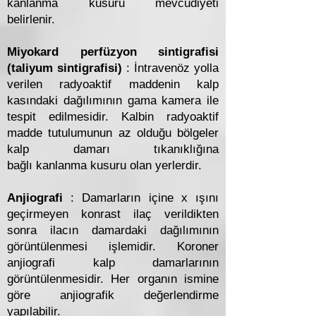
kanlanma kusuru mevcudiyeti
belirlenir.
Miyokard perfüzyon sintigrafisi
(taliyum sintigrafisi)
: İntravenöz yolla
verilen radyoaktif maddenin kalp
kasındaki dağılımının gama kamera ile
tespit edilmesidir. Kalbin radyoaktif
madde tutulumunun az olduğu bölgeler
kalp damarı tıkanıklığına
bağlı kanlanma kusuru olan yerlerdir.
Anjiografi
: Damarların içine x ışını
geçirmeyen konrast ilaç verildikten
sonra ilacın damardaki dağılımının
görüntülenmesi işlemidir. Koroner
anjiografi kalp damarlarının
görüntülenmesidir. Her organın ismine
göre anjiografik değerlendirme
yapılabilir.