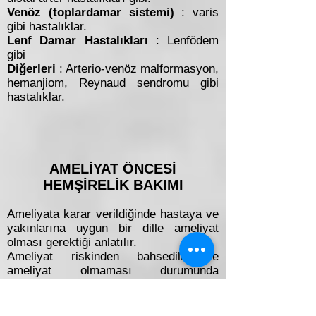
Venöz (toplardamar sistemi)
: varis
gibi hastalıklar.
Lenf Damar Hastalıkları
: Lenfödem
gibi
Diğerleri
: Arterio-venöz malformasyon,
hemanjiom, Reynaud sendromu gibi
hastalıklar.
AMELİYAT ÖNCESİ
HEMŞİRELİK BAKIMI
Ameliyata karar verildiğinde hastaya ve
yakınlarına uygun bir dille ameliyat
olması gerektiği anlatılır.
Ameliyat riskinden bahsedilir ve
ameliyat olmaması durumunda
gelişebilecek durumlar anlatılır.
Ameliyat sonrası yoğun bakımda
yapılması gerekenlerle ilgili