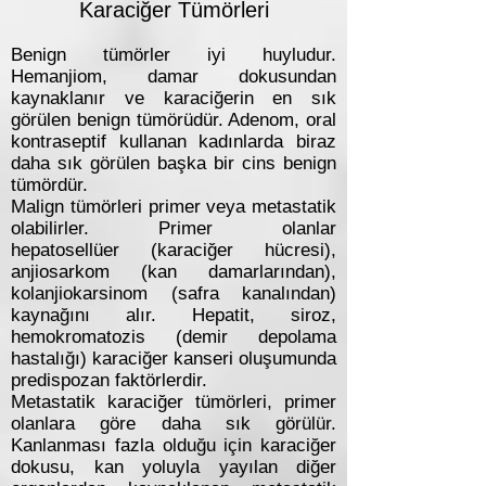
Karaciğer Tümörleri
Benign tümörler iyi huyludur.
Hemanjiom, damar dokusundan
kaynaklanır ve karaciğerin en sık
görülen benign tümörüdür. Adenom, oral
kontraseptif kullanan kadınlarda biraz
daha sık görülen başka bir cins benign
tümördür.
Malign tümörleri primer veya metastatik
olabilirler. Primer olanlar
hepatosellüer (karaciğer hücresi),
anjiosarkom (kan damarlarından),
kolanjiokarsinom (safra kanalından)
kaynağını alır. Hepatit, siroz,
hemokromatozis (demir depolama
hastalığı) karaciğer kanseri oluşumunda
predispozan faktörlerdir.
Metastatik karaciğer tümörleri, primer
olanlara göre daha sık görülür.
Kanlanması fazla olduğu için karaciğer
dokusu, kan yoluyla yayılan diğer