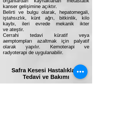
organlardan kaynaklanan metastatik
kanser gelişimine açıktır.
Belirti ve bulgu olarak, hepatomegali,
iştahsızlık, künt ağrı, bitkinlik, kilo
kaybı, ileri evrede mekanik ikter
ve ateştir.
Cerrahi tedavi küratif veya
aemptompları azaltmak için palyatif
olarak yapılır. Kemoterapi ve
radyoterapi de uygulanabilir.
Safra Kesesi Hastalıkları,
Tedavi ve Bakımı
Kolesistit
Safra kesesinin akut enflamasyonudur.
Hastaların %95'inde taşlı kese vardır.
Safra kesesinde bakteri yoktur, fakat
kontaminasyonla bakteriyal enfeksiyon