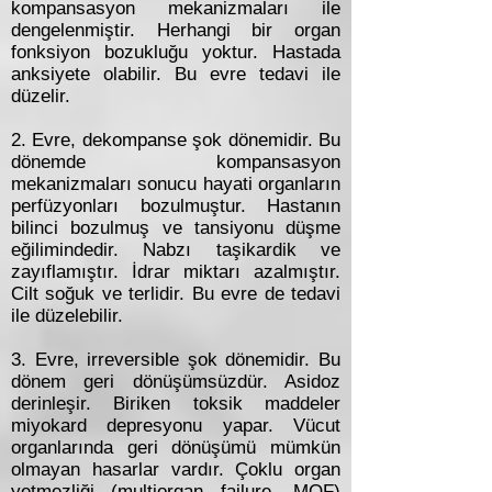
kompansasyon mekanizmaları ile
dengelenmiştir. Herhangi bir organ
fonksiyon bozukluğu yoktur. Hastada
anksiyete olabilir. Bu evre tedavi ile
düzelir.
2. Evre, dekompanse şok dönemidir. Bu
dönemde kompansasyon
mekanizmaları sonucu hayati organların
perfüzyonları bozulmuştur. Hastanın
bilinci bozulmuş ve tansiyonu düşme
eğilimindedir. Nabzı taşikardik ve
zayıflamıştır. İdrar miktarı azalmıştır.
Cilt soğuk ve terlidir. Bu evre de tedavi
ile düzelebilir.
3. Evre, irreversible şok dönemidir. Bu
dönem geri dönüşümsüzdür. Asidoz
derinleşir. Biriken toksik maddeler
miyokard depresyonu yapar. Vücut
organlarında geri dönüşümü mümkün
olmayan hasarlar vardır. Çoklu organ
yetmezliği (multiorgan failure, MOF)