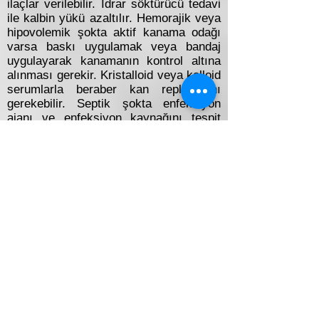
ilaçlar verilebilir. İdrar söktürücü tedavi
ile kalbin yükü azaltılır. Hemorajik veya
hipovolemik şokta aktif kanama odağı
varsa baskı uygulamak veya bandaj
uygulayarak kanamanın kontrol altına
alınması gerekir. Kristalloid veya kolloid
serumlarla beraber kan replasmanı
gerekebilir. Septik şokta enfeksiyon
ajanı ve enfeksiyon kaynağını tespit
edip, kültür-antibiyogram sonucuna göre
uygun antibiyoterapinin başlanması
gerekir. Anafilaktik şokta antihistaminik
ilaçlar, kortikosteroidler ve vazopressör
ilaçlar gerekebilir. Ayrıca ihtiyaç halinde
diğer organlara yönelik diyaliz gibi
destek tedavileri uygulanır.
Hasta olduğu yerden kıpırdatılmaz.
Bacaklar biraz yükseltilir. Vücudun ısı
kaybını önlemek için örtülür.
Temel Yaşam Desteği