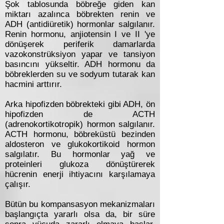
Şok tablosunda böbreğe giden kan
miktarı azalınca böbrekten renin ve
ADH (antidiüretik) hormonlar salgılanır.
Renin hormonu, anjiotensin I ve II 'ye
dönüşerek periferik damarlarda
vazokonstrüksiyon yapar ve tansiyon
basıncını yükseltir. ADH hormonu da
böbreklerden su ve sodyum tutarak kan
hacmini arttırır.
Arka hipofizden böbrekteki gibi ADH, ön
hipofizden de ACTH
(adrenokortikotropik) hormon salgılanır.
ACTH hormonu, böbreküstü bezinden
aldosteron ve glukokortikoid hormon
salgılatır. Bu hormonlar yağ ve
proteinleri glukoza dönüştürerek
hücrenin enerji ihtiyacını karşılamaya
çalışır.
Bütün bu kompansasyon mekanizmaları
başlangıçta yararlı olsa da, bir süre