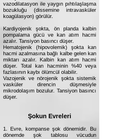
vazodilatasyon ile yaygın pıhtılaşlaşma
bozukluğu (dissemine intravasküler
koagülasyon) görülür.
Kardiyojenik şokta, ön planda kalbin
pompalama gücü ve kan atım hacmi
azalır. Tansiyon basıncı düşer.
Hematojenik (hipovolemik) şokta kan
hacmi azalmasına bağlı kalbe gelen kan
miktarı azalır. Kalbin kan atım hacmi
düşer. Total kan hacminin %40 veya
fazlasının kaybı ölümcül olabilir.
Vazojenik ve nörojenik şokta sistemik
vasküler direncin düşmesiyle
mikrodolaşım bozulur. Tansiyon basıncı
düşer.
Şokun Evreleri
1. Evre, kompanse şok dönemidir. Bu
dönemde şok tablosu vücudun