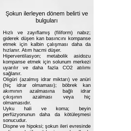
Şokun ilerleyen dönem belirti ve
bulguları
Hızlı ve zayıflamış (filiform) nabız;
giderek düşen kan basıncını kompanse
etmek için kalbin çalışması daha da
hızlanır. Atım hacmi düşer.
Hiperventilasyon; metabolik asidozu
kompanse etmek için solunum merkezi
uyarılır ve daha fazla CO2 atılımı
sağlanır.
Oligüri (azalmış idrar miktarı) ve anüri
(hiç idrar olmaması); böbrek kan
akımının azalmasına bağlı idrar
çıkışının azalması veya hiç
olmamasıdır.
Uyku hali ve koma; beyin
perfüzyonunun daha da kötüleşmesi
sonucudur.
Dispne ve hipoksi; şokun ileri evresinde