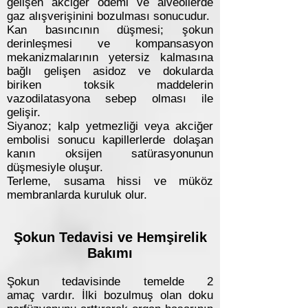
gelişen akciğer ödemi ve alveollerde
gaz alışverişinini bozulması sonucudur.
Kan basıncının düşmesi; şokun
derinleşmesi ve kompansasyon
mekanizmalarının yetersiz kalmasına
bağlı gelişen asidoz ve dokularda
biriken toksik maddelerin
vazodilatasyona sebep olması ile
gelişir.
Siyanoz; kalp yetmezliği veya akciğer
embolisi sonucu kapillerlerde dolaşan
kanın oksijen satürasyonunun
düşmesiyle oluşur.
Terleme, s
usama hissi ve müköz
membranlarda kuruluk olur.
Şokun Tedavisi ve Hemşirelik
Bakımı
Şokun tedavisinde temelde 2
amaç vardır. İlki bozulmuş olan doku